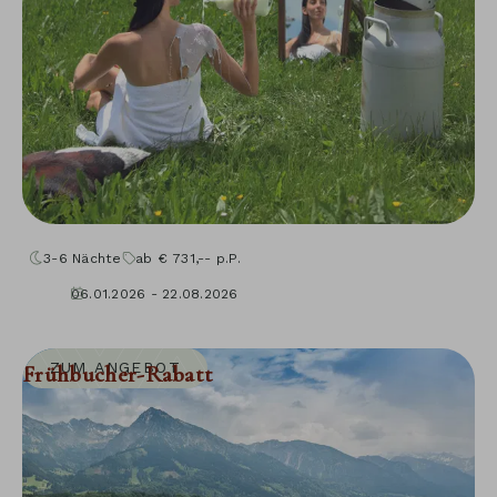
3-6
Nächte
ab
€
731,--
p.P.
06.01.2026 - 22.08.2026
04.09.2026 - 30.11.2026
10.01.2027 - 05.12.2027
ZUM ANGEBOT
Frühbucher-Rabatt