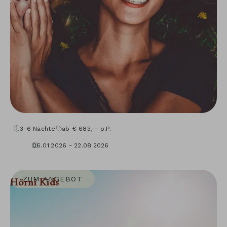
3-6
Nächte
ab
€
683,--
p.P.
06.01.2026 - 22.08.2026
04.09.2026 - 30.11.2026
10.01.2027 - 05.12.2027
ZUM ANGEBOT
Hörni Kids