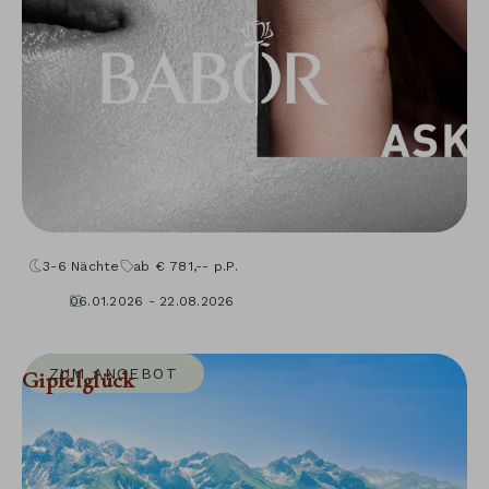
3-6
Nächte
ab
€
781,--
p.P.
06.01.2026 - 22.08.2026
04.09.2026 - 30.11.2026
10.01.2027 - 05.12.2027
ZUM ANGEBOT
Gipfelglück