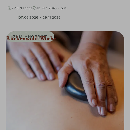
7-13
Nächte
ab
€
1.204,--
p.P.
07.05.2026 - 29.11.2026
30.04.2027 - 05.12.2027
ZUM ANGEBOT
Rückenwohl-Woche