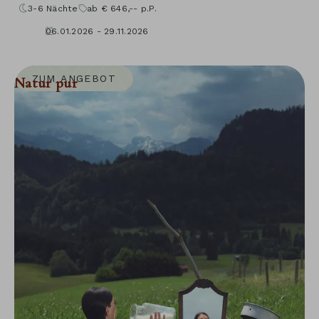
3-6
Nächte
ab
€
646,--
p.P.
06.01.2026 - 29.11.2026
10.01.2027 - 05.12.2027
ZUM ANGEBOT
Natur pur