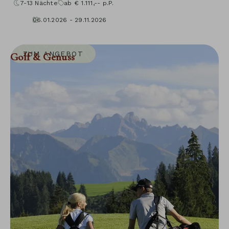
7-13
Nächte
ab
€
1.111,--
p.P.
06.01.2026 - 29.11.2026
10.01.2027 - 05.12.2027
ZUM ANGEBOT
Golf & Genuss