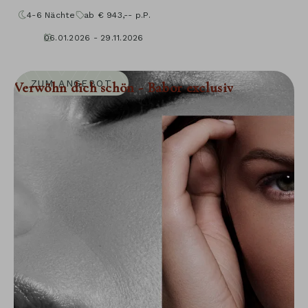
4-6
Nächte
ab
€
943,--
p.P.
06.01.2026 - 29.11.2026
10.01.2027 - 05.12.2027
ZUM ANGEBOT
Verwöhn dich schön - Babor exclusiv