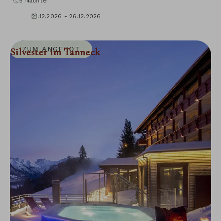
5
Nächte
21.12.2026 - 26.12.2026
ZUM ANGEBOT
Silvester im Tanneck