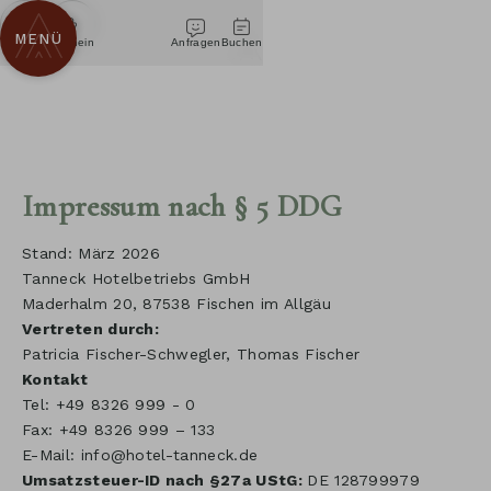
WISSENSWERTES & FAQ
ZUM
INHALT
MENÜ
NACHHALTIGKEIT
Telefon
Gutschein
Anfragen
Buchen
SPRINGEN
INCENTIVES FÜR FIRMEN
Impressum nach § 5 DDG
Stand: März 2026
Tanneck Hotelbetriebs GmbH
Maderhalm 20, 87538 Fischen im Allgäu
Vertreten durch:
Patricia Fischer-Schwegler, Thomas Fischer
Kontakt
Tel: +49 8326 999 - 0
Fax: +49 8326 999 – 133
E-Mail:
info@hotel-tanneck.de
Umsatzsteuer-ID nach §27a UStG:
DE 128799979