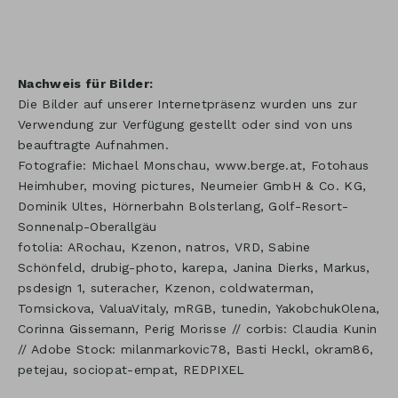
Nachweis für Bilder:
Die Bilder auf unserer Internetpräsenz wurden uns zur
Verwendung zur Verfügung gestellt oder sind von uns
beauftragte Aufnahmen.
Fotografie: Michael Monschau, www.berge.at, Fotohaus
Heimhuber, moving pictures, Neumeier GmbH & Co. KG,
Dominik Ultes, Hörnerbahn Bolsterlang, Golf-Resort-
Sonnenalp-Oberallgäu
fotolia: ARochau, Kzenon, natros, VRD, Sabine
Schönfeld, drubig-photo, karepa, Janina Dierks, Markus,
psdesign 1, suteracher, Kzenon, coldwaterman,
Tomsickova, ValuaVitaly, mRGB, tunedin, YakobchukOlena,
Corinna Gissemann, Perig Morisse // corbis: Claudia Kunin
// Adobe Stock: milanmarkovic78, Basti Heckl, okram86,
petejau, sociopat-empat, REDPIXEL