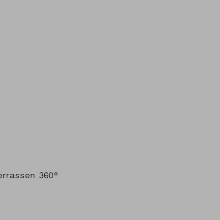
errassen
360°