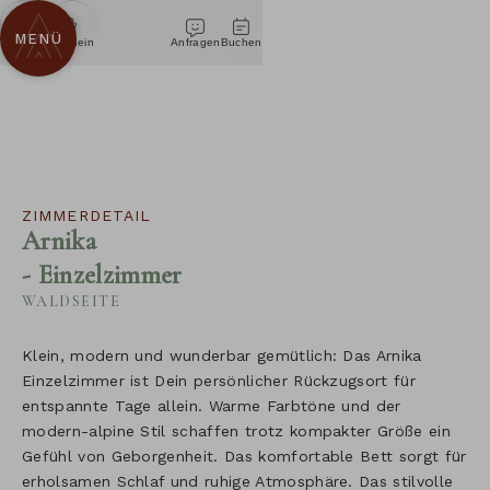
ZUM
FAMILIENURLAUB
INHALT
MENÜ
Telefon
Gutschein
Anfragen
Buchen
SPRINGEN
WELLNESS & SPA
AKTIV & REGION
SUBMENÜ
WELLNESS & SPA ÜBERSICHTSSEITE
ÖFFNEN:
KULINARIK & GENUSS
SUBMENÜ
AKTIV & REGION ÜBERSICHTSSEITE
POOLS & SAUNA
WELLNESS
ÖFFNEN:
HOTEL & TRADITION
SUBMENÜ
&
KULINARIK & GENUSS ÜBERSICHTSSEITE
SOMMER
ALPINPARK
AKTIV
ÖFFNEN:
SPA
SUBMENÜ
ZIMMERDETAIL
&
HOTEL & TRADITION ÜBERSICHTSSEITE
VERWÖHNPENSION
WINTER
KULINARIK
WELLNESSANWENDUNGEN
Arnika
ÖFFNEN:
REGION
&
GASTGEBER & TEAM
- Einzelzimmer
RESTAURANTS
HOTEL
AUSFLÜGE & EVENTS
MILCHWELL
GENUSS
WALDSEITE
&
IMPRESSIONEN
BAR & WEIN
WEBCAMS & WETTER
FITNESS
TRADITION
WISSENSWERTES & FAQ
Klein, modern und wunderbar gemütlich: Das Arnika
Einzelzimmer ist Dein persönlicher Rückzugsort für
NACHHALTIGKEIT
entspannte Tage allein. Warme Farbtöne und der
modern-alpine Stil schaffen trotz kompakter Größe ein
INCENTIVES FÜR FIRMEN
Gefühl von Geborgenheit. Das komfortable Bett sorgt für
erholsamen Schlaf und ruhige Atmosphäre. Das stilvolle