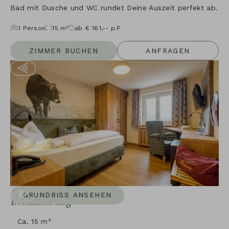
Bad mit Dusche und WC rundet Deine Auszeit perfekt ab.
1
Person
15
m²
ab
€
161,--
p.P
ZIMMER BUCHEN
ANFRAGEN
1
/
2
GRUNDRISS ANSEHEN
Beschreibung
Ca. 15 m²