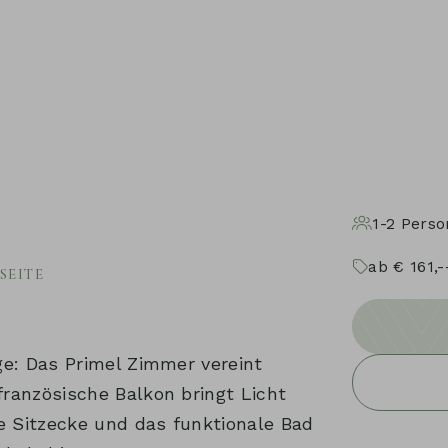
ZUM
INHALT
SPRINGEN
1-2
Perso
ab
€
161,-
SEITE
ge: Das Primel Zimmer vereint
ranzösische Balkon bringt Licht
e Sitzecke und das funktionale Bad