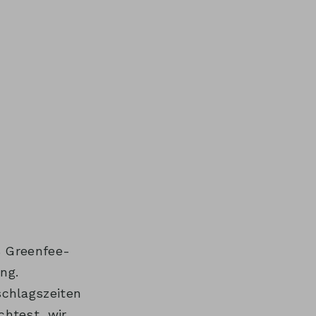
% Greenfee-
ng.
schlagszeiten
htest, wir