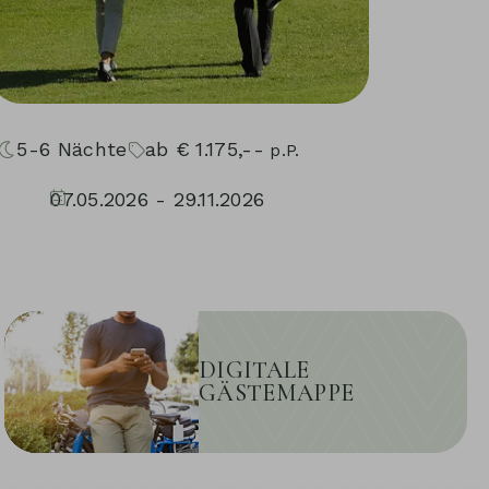
5-6
Nächte
ab
€
1.175,--
p.P.
07.05.2026 - 29.11.2026
01.05.2027 - 05.12.2027
DIGITALE
GÄSTEMAPPE