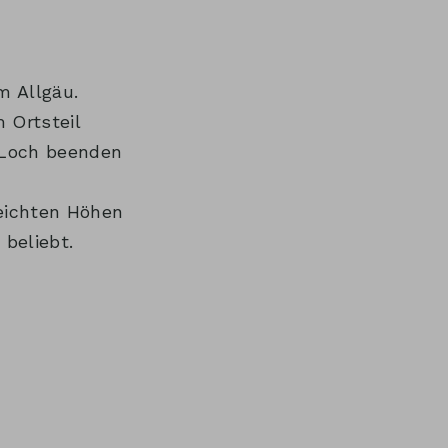
m Allgäu.
 Ortsteil
 Loch beenden
eichten Höhen
 beliebt.