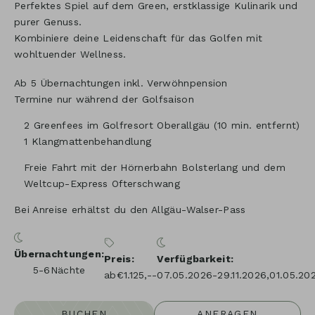
Perfektes Spiel auf dem Green, erstklassige Kulinarik und
purer Genuss.
Kombiniere deine Leidenschaft für das Golfen mit
wohltuender Wellness.
Ab 5 Übernachtungen inkl. Verwöhnpension
Termine nur während der Golfsaison
2 Greenfees im Golfresort Oberallgäu (10 min. entfernt)
1 Klangmattenbehandlung
Freie Fahrt mit der Hörnerbahn Bolsterlang und dem
Weltcup-Express Ofterschwang
Bei Anreise erhältst du den Allgäu-Walser-Pass
Übernachtungen
Preis
Verfügbarkeit
5-6
Nächte
ab
€
1.125,--
07.05.2026
-
29.11.2026
,
01.05.20
BUCHEN
ANFRAGEN