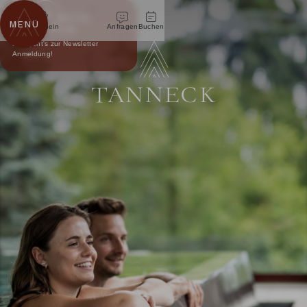
ZUM
2
2
AKTIV & REGION
NICHTS MEHR
INHALT
MENÜ
Telefon
VERPASSEN
Gutschein
Anfragen
Buchen
SPRINGEN
KULINARIK & GENUSS
SUBMENÜ
AKTIV & REGION ÜBERSICHTSSEITE
Hier geht's zur Newsletter
Anmeldung!
ÖFFNEN:
HOTEL & TRADITION
SUBMENÜ
KULINARIK & GENUSS ÜBERSICHTSSEITE
SOMMER
AKTIV
ÖFFNEN:
SUBMENÜ
&
HOTEL & TRADITION ÜBERSICHTSSEITE
VERWÖHNPENSION
WINTER
KULINARIK
ÖFFNEN:
REGION
&
GASTGEBER & TEAM
RESTAURANTS
HOTEL
AUSFLÜGE & EVENTS
GENUSS
&
IMPRESSIONEN
BAR & WEIN
WEBCAMS & WETTER
TRADITION
WISSENSWERTES & FAQ
NACHHALTIGKEIT
INCENTIVES FÜR FIRMEN